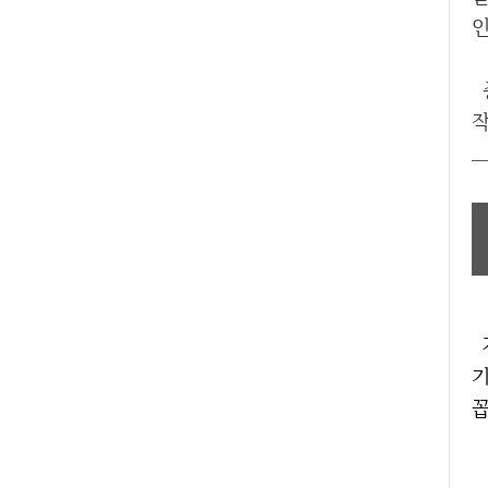
인
종목들은 굉장히 많이 있지만 
작
가상화폐 관련주는 엮는다면 연
기
꼽