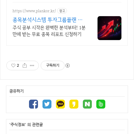
https://www.plankor.kr/
광고
종목분석시스템 투자그룹플랜 가
입즉시 무료리포트 100%
주식 공부 시작은 완벽한 분석부터! 1분
만에 받는 무료 종목 리포트 신청하기
2
구독하기
공유하기
'주식정보' 의 관련글