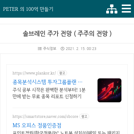
PETER 의 100억 만들기
솔브레인 주가 전망 ( 주주의 전망 )
주식정보
2021. 2. 15. 00:23
https://www.plankor.kr/
광고
종목분석시스템 투자그룹플랜 가
입즉시 무료리포트 100%
주식 공부 시작은 완벽한 분석부터! 1분
만에 받는 무료 종목 리포트 신청하기
https://smartstore.naver.com/sbcore
광고
MS 오피스 정품인증점
포인트적립/한국정품/PC,노트북 설치/이메일 또는 패키지