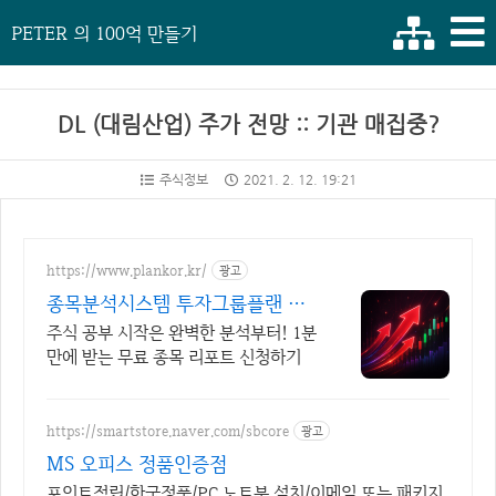
PETER 의 100억 만들기
DL (대림산업) 주가 전망 :: 기관 매집중?
주식정보
2021. 2. 12. 19:21
https://www.plankor.kr/
광고
종목분석시스템 투자그룹플랜 가
입즉시 무료리포트 100%
주식 공부 시작은 완벽한 분석부터! 1분
만에 받는 무료 종목 리포트 신청하기
https://smartstore.naver.com/sbcore
광고
MS 오피스 정품인증점
포인트적립/한국정품/PC,노트북 설치/이메일 또는 패키지