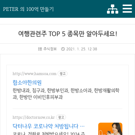
PETER 의 100억 만들기
여행관련주 TOP 5 종목만 알아두세요!
주식정보
2021. 1. 25. 12:38
http://www.hamsoa.com
광고
함소아한의원
한방내과, 침구과, 한방부인과, 한방소아과, 한방재활의학
과, 한방안 이비인후피부과
https://doctornow.co.kr
광고
닥터나우 코로나약 처방됩니다 36
5일 24시간 진료가능
코로나, 전화로 처방받으세요! 2024 주