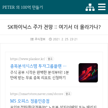
PETER 의 100억 만들기
SK하이닉스 주가 전망 :: 여기서 더 올라가나?
주식정보
2021. 2. 25. 23:21
https://www.plankor.kr/
광고
종목분석시스템 투자그룹플랜 가
입즉시 무료리포트 100%
주식 공부 시작은 완벽한 분석부터! 1분
만에 받는 무료 종목 리포트 신청하기
https://smartstore.naver.com/sbcore
광고
MS 오피스 정품인증점
포인트적립/한국정품/PC,노트북 설치/이메일 또는 패키지