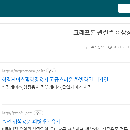
크래프톤 관련주 :: 상
주식정보
2021. 6. 1
https://yegreencase.co.kr
광고
상장케이스및상장용지 고급스러운 차별화된 디자인
상장케이스,상장용지,정부케이스,졸업케이스 제작
http://prsedu.com
광고
졸업 입학용품 파랑새교육사
어린이집 유치원 상장일체 유아교구 교수자료 책상의자 사무용품 전문